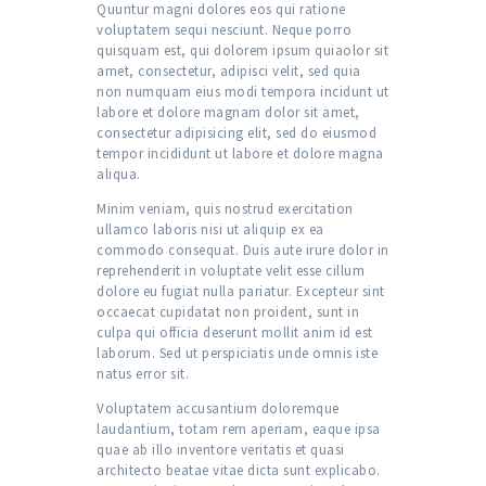
Quuntur magni dolores eos qui ratione
voluptatem sequi nesciunt. Neque porro
quisquam est, qui dolorem ipsum quiaolor sit
amet, consectetur, adipisci velit, sed quia
non numquam eius modi tempora incidunt ut
labore et dolore magnam dolor sit amet,
consectetur adipisicing elit, sed do eiusmod
tempor incididunt ut labore et dolore magna
aliqua.
Minim veniam, quis nostrud exercitation
ullamco laboris nisi ut aliquip ex ea
commodo consequat. Duis aute irure dolor in
reprehenderit in voluptate velit esse cillum
dolore eu fugiat nulla pariatur. Excepteur sint
occaecat cupidatat non proident, sunt in
culpa qui officia deserunt mollit anim id est
laborum. Sed ut perspiciatis unde omnis iste
natus error sit.
Voluptatem accusantium doloremque
laudantium, totam rem aperiam, eaque ipsa
quae ab illo inventore veritatis et quasi
architecto beatae vitae dicta sunt explicabo.