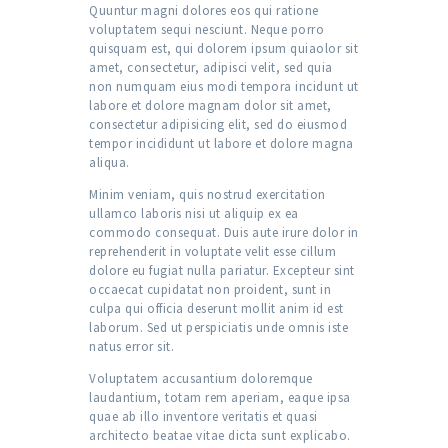
Quuntur magni dolores eos qui ratione
voluptatem sequi nesciunt. Neque porro
quisquam est, qui dolorem ipsum quiaolor sit
amet, consectetur, adipisci velit, sed quia
non numquam eius modi tempora incidunt ut
labore et dolore magnam dolor sit amet,
consectetur adipisicing elit, sed do eiusmod
tempor incididunt ut labore et dolore magna
aliqua.
Minim veniam, quis nostrud exercitation
ullamco laboris nisi ut aliquip ex ea
commodo consequat. Duis aute irure dolor in
reprehenderit in voluptate velit esse cillum
dolore eu fugiat nulla pariatur. Excepteur sint
occaecat cupidatat non proident, sunt in
culpa qui officia deserunt mollit anim id est
laborum. Sed ut perspiciatis unde omnis iste
natus error sit.
Voluptatem accusantium doloremque
laudantium, totam rem aperiam, eaque ipsa
quae ab illo inventore veritatis et quasi
architecto beatae vitae dicta sunt explicabo.