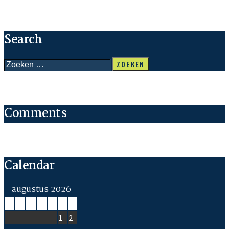
Search
Zoeken
naar:
Comments
Calendar
augustus 2026
M
D
W
D
V
Z
Z
1
2