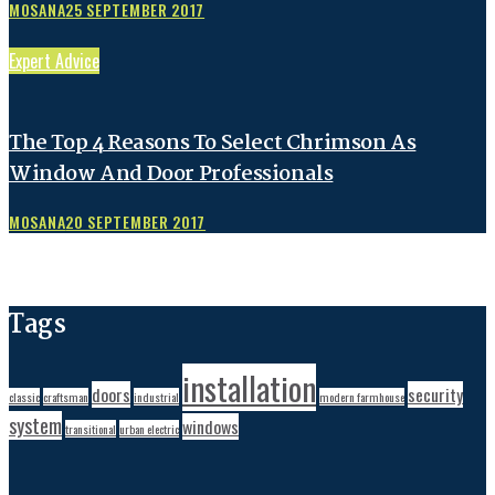
MOSANA
25 SEPTEMBER 2017
Expert Advice
The Top 4 Reasons To Select Chrimson As
Window And Door Professionals
MOSANA
20 SEPTEMBER 2017
Tags
installation
doors
security
classic
craftsman
industrial
modern farmhouse
system
windows
transitional
urban electric