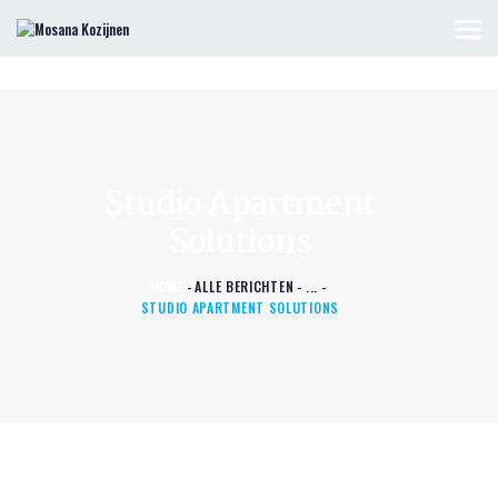
HOME
Studio Apartment
KOZIJNEN & DEUREN
Solutions
OFFERTE AANVRAGEN
CONTACT
HOME
ALLE BERICHTEN
...
STUDIO APARTMENT SOLUTIONS